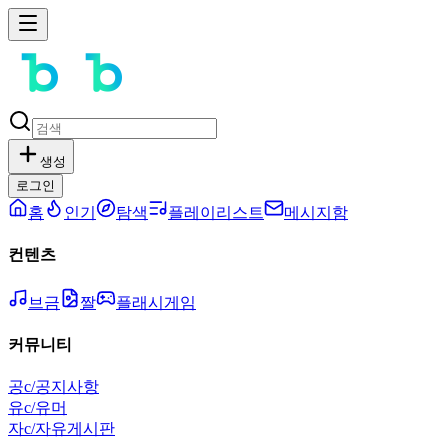
생성
로그인
홈
인기
탐색
플레이리스트
메시지함
컨텐츠
브금
짤
플래시게임
커뮤니티
공
c/공지사항
유
c/유머
자
c/자유게시판