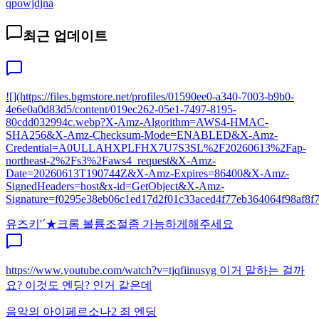
qpowjdjna
최근 업데이트
![](https://files.bgmstore.net/profiles/01590ee0-a340-7003-b9b0-
4e6e0a0d83d5/content/019ec262-05e1-7497-8195-
80cdd032994c.webp?X-Amz-Algorithm=AWS4-HMAC-
SHA256&X-Amz-Checksum-Mode=ENABLED&X-Amz-
Credential=A0ULLAHXPLFHX7U7S3SL%2F20260613%2Fap-
northeast-2%2Fs3%2Faws4_request&X-Amz-
Date=20260613T190744Z&X-Amz-Expires=86400&X-Amz-
SignedHeaders=host&x-id=GetObject&X-Amz-
Signature=f0295e38eb06c1ed17d2f01c33aced4f77eb364064f98af8f7e
유즈키'´★
크롬 볼륨조절좀 가능하게해주세요
https://www.youtube.com/watch?v=tjqfiinusyg 이거 말하는 걸까
요? 이것도 엔딩? 인거 같은데
음악의 아이
페르소나2 죄 엔딩