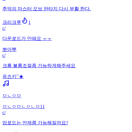
추억의 마스터 오브 판타지 다시 부활 한다.
크리크루
1
c/
다운로드가 안돼요 ㅜㅜ
뽀아뿌
c/
크롬 볼륨조절좀 가능하게해주세요
유즈키'´★
ㅁㄴㅇㅁ
ㅁㄴㅇㅁㄴㅇㄴㅁ11
c/
업로드는 언제쯤 가능해질까요?