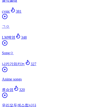
글적을때
cynic
381
ㄱㅇ
LM백영
348
Songㅇ
나카가와카논
327
Anime songs
류승엽
320
우리모두섹스합시다