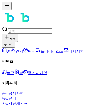
생성
로그인
홈
인기
탐색
플레이리스트
메시지함
컨텐츠
브금
짤
플래시게임
커뮤니티
공
c/공지사항
유
c/유머
자
c/자유게시판