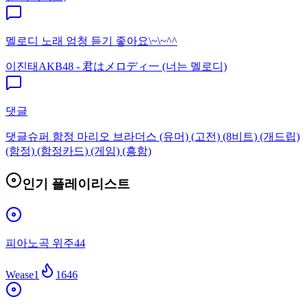
멜로디 노래 엄청 듣기 좋아요\~\~^^
이진태
AKB48 - 君はメロディ一 (너는 멜로디)
댓글
댓글
슈퍼 함정 마리오 브라더스 (유머) (고전) (8비트) (개드립)
(함정) (함정카드) (게임) (흥함)
인기 플레이리스트
피아노곡 위주44
Wease1
1646