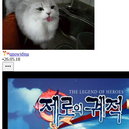
qpowjdjna
•
26.05.18