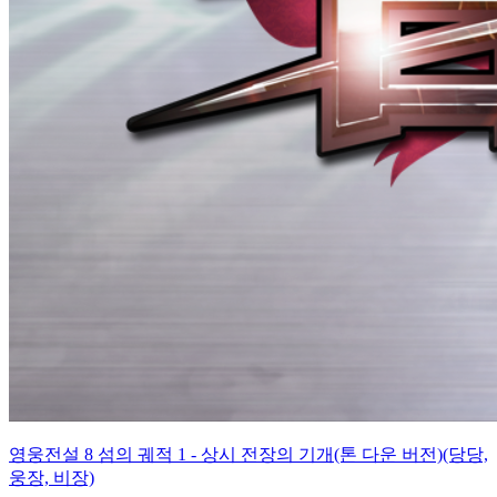
영웅전설 8 섬의 궤적 1 - 상시 전장의 기개(톤 다운 버전)(당당,
웅장, 비장)