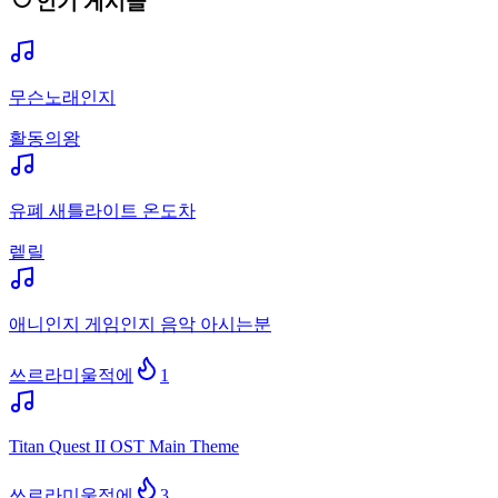
인기 게시글
무슨노래인지
활동의왕
유폐 새틀라이트 온도차
렡릴
애니인지 게임인지 음악 아시는분
쓰르라미울적에
1
Titan Quest II OST Main Theme
쓰르라미울적에
3