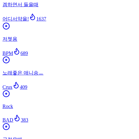
겜하면서 들을때
어디서약을!
1637
저쳇용
BPM
689
노래좋은 애니송ㅡ
Crux
409
Rock
BAD
383