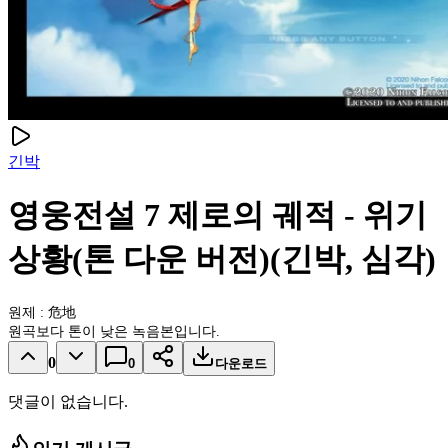
긴박
영웅전설 7 제로의 궤적 - 위기
상황(톤 다운 버전)(긴박, 심각)
원제 : 危地
원곡보다 톤이 낮은 녹음본입니다.
0
0
다운로드
댓글이 없습니다.