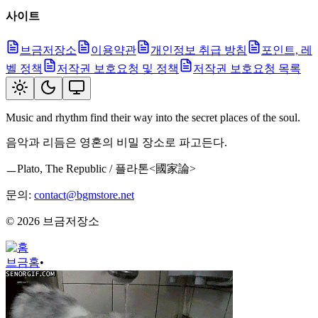
사이트
브금저장소
이용약관
개인정보 취급 방침
포인트, 레
벨 정책
저작권 보호요청 및 정책
저작권 보호요청 목록
Music and rhythm find their way into the secret places of the soul.
음악과 리듬은 영혼의 비밀 장소로 파고든다.
ㅡPlato, The Republic / 플라톤<國家論>
문의:
contact@bgmstore.net
©
2026
브금저장소
브금
홈
•