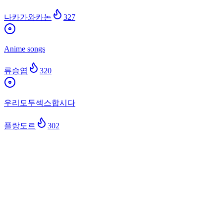
나카가와카논
327
Anime songs
류승엽
320
우리모두섹스합시다
플랑도르
302