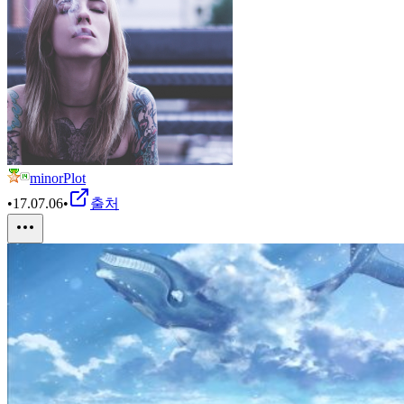
minorPlot
•
17.07.06
•
출처