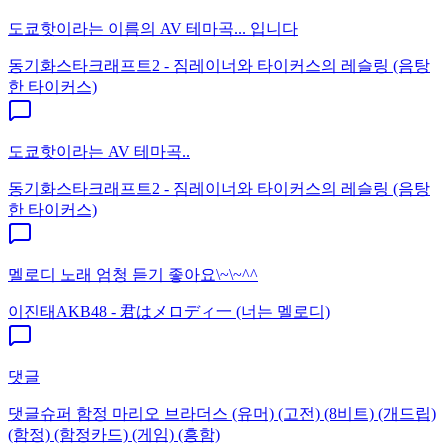
도쿄핫이라는 이름의 AV 테마곡... 입니다
동기화
스타크래프트2 - 짐레이너와 타이커스의 레슬링 (음탕
한 타이커스)
도쿄핫이라는 AV 테마곡..
동기화
스타크래프트2 - 짐레이너와 타이커스의 레슬링 (음탕
한 타이커스)
멜로디 노래 엄청 듣기 좋아요\~\~^^
이진태
AKB48 - 君はメロディ一 (너는 멜로디)
댓글
댓글
슈퍼 함정 마리오 브라더스 (유머) (고전) (8비트) (개드립)
(함정) (함정카드) (게임) (흥함)