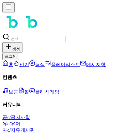
생성
로그인
홈
인기
탐색
플레이리스트
메시지함
컨텐츠
브금
짤
플래시게임
커뮤니티
공
c/공지사항
유
c/유머
자
c/자유게시판