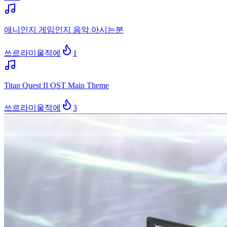
애니인지 게임인지 음악 아시는분
쓰르라미울적에
1
Titan Quest II OST Main Theme
쓰르라미울적에
3