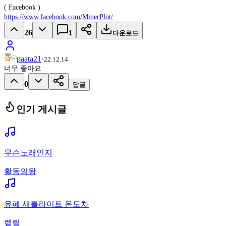
( Facebook )
https://www.facebook.com/MinerPlot/
26
1
다운로드
paata21
·
22.12.14
너무 좋아요
0
답글
인기 게시글
무슨노래인지
활동의왕
유폐 새틀라이트 온도차
렡릴