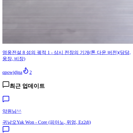
영웅전설 8 섬의 궤적 1 - 상시 전장의 기개(톤 다운 버전)(당당,
웅장, 비장)
qpowjdjna
2
최근 업데이트
약원님^^
귀남오
Yak Won - Core (피아노, 위엄, Ez2dj)