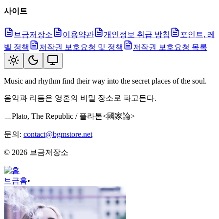
사이트
브금저장소
이용약관
개인정보 취급 방침
포인트, 레
벨 정책
저작권 보호요청 및 정책
저작권 보호요청 목록
Music and rhythm find their way into the secret places of the soul.
음악과 리듬은 영혼의 비밀 장소로 파고든다.
ㅡPlato, The Republic / 플라톤<國家論>
문의:
contact@bgmstore.net
©
2026
브금저장소
브금
홈
•