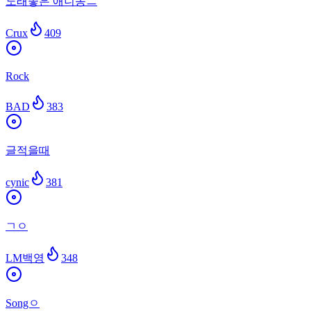
노래좋은 애니송ㅡ
Crux
409
Rock
BAD
383
글적을때
cynic
381
ㄱㅇ
LM백영
348
Songㅇ