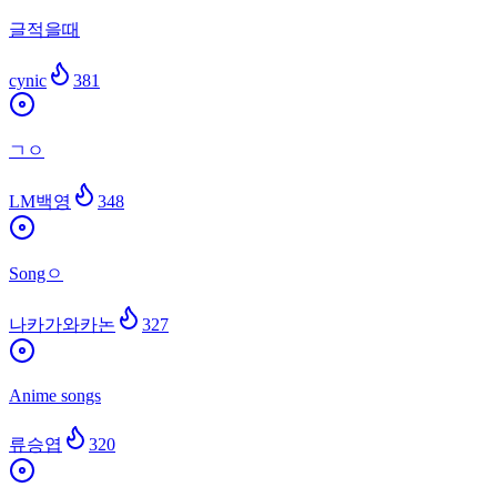
글적을때
cynic
381
ㄱㅇ
LM백영
348
Songㅇ
나카가와카논
327
Anime songs
류승엽
320