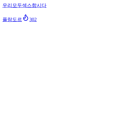
우리모두섹스합시다
플랑도르
302