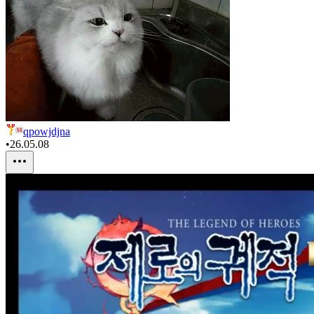
qpowjdjna
•
26.05.08