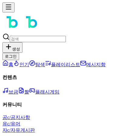
생성
로그인
홈
인기
탐색
플레이리스트
메시지함
컨텐츠
브금
짤
플래시게임
커뮤니티
공
c/공지사항
유
c/유머
자
c/자유게시판