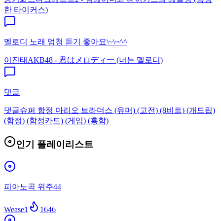
한 타이커스)
멜로디 노래 엄청 듣기 좋아요\~\~^^
이진태
AKB48 - 君はメロディ一 (너는 멜로디)
댓글
댓글
슈퍼 함정 마리오 브라더스 (유머) (고전) (8비트) (개드립)
(함정) (함정카드) (게임) (흥함)
인기 플레이리스트
피아노곡 위주44
Wease1
1646