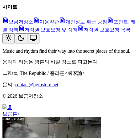
사이트
브금저장소
이용약관
개인정보 취급 방침
포인트, 레
벨 정책
저작권 보호요청 및 정책
저작권 보호요청 목록
Music and rhythm find their way into the secret places of the soul.
음악과 리듬은 영혼의 비밀 장소로 파고든다.
ㅡPlato, The Republic / 플라톤<國家論>
문의:
contact@bgmstore.net
©
2026
브금저장소
브금
홈
•