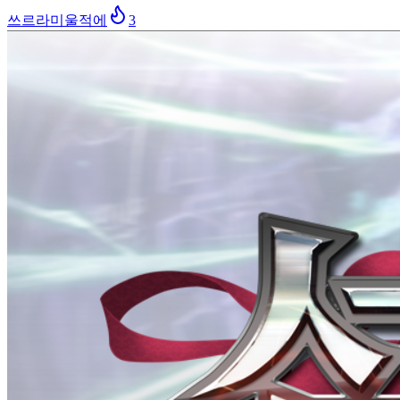
쓰르라미울적에
3