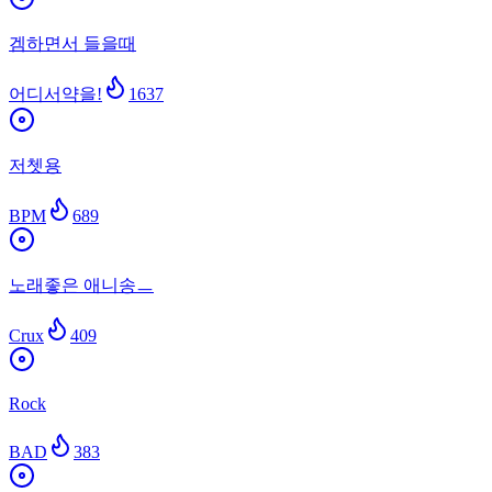
겜하면서 들을때
어디서약을!
1637
저쳇용
BPM
689
노래좋은 애니송ㅡ
Crux
409
Rock
BAD
383