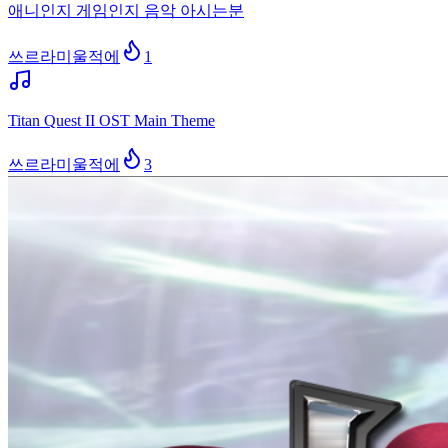
애니인지 게임인지 음악 아시는분
쓰르라미울적에
1
Titan Quest II OST Main Theme
쓰르라미울적에
3