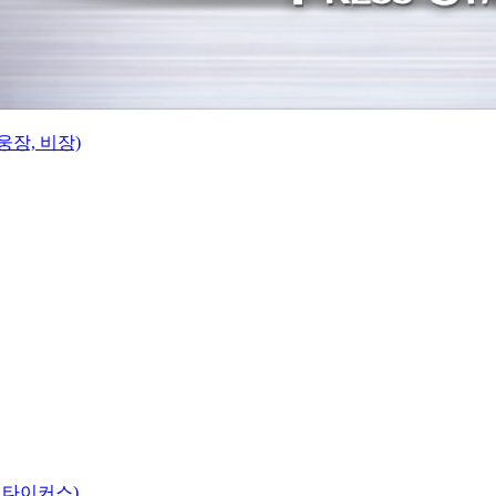
웅장, 비장)
 타이커스)