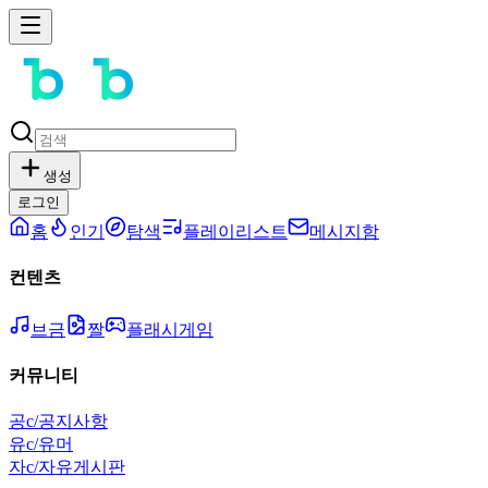
생성
로그인
홈
인기
탐색
플레이리스트
메시지함
컨텐츠
브금
짤
플래시게임
커뮤니티
공
c/공지사항
유
c/유머
자
c/자유게시판