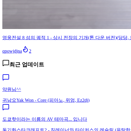
영웅전설 8 섬의 궤적 1 - 상시 전장의 기개(톤 다운 버전)(당당, 
qpowjdjna
2
최근 업데이트
약원님^^
귀남오
Yak Won - Core (피아노, 위엄, Ez2dj)
도쿄핫이라는 이름의 AV 테마곡... 입니다
동기화
스타크래프트2 - 짐레이너와 타이커스의 레슬링 (음탕한