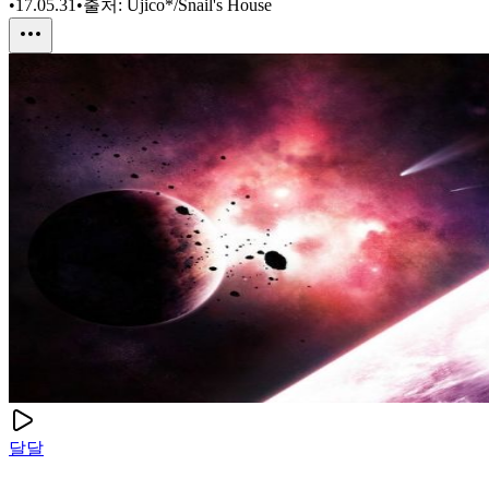
•
17.05.31
•
출처:
Ujico*/Snail's House
달달