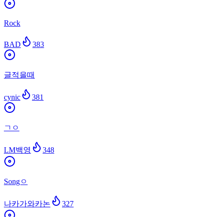
Rock
BAD
383
글적을때
cynic
381
ㄱㅇ
LM백영
348
Songㅇ
나카가와카논
327