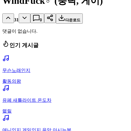
WindFuck♂ (붕탁, 게이)
31
0
다운로드
댓글이 없습니다.
인기 게시글
무슨노래인지
활동의왕
유폐 새틀라이트 온도차
렡릴
애니인지 게임인지 음악 아시는분