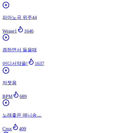
피아노곡 위주44
Wease1
1646
겜하면서 들을때
어디서약을!
1637
저쳇용
BPM
689
노래좋은 애니송ㅡ
Crux
409