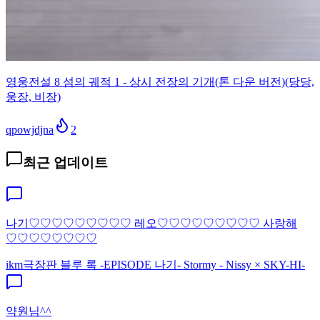
영웅전설 8 섬의 궤적 1 - 상시 전장의 기개(톤 다운 버전)(당당,
웅장, 비장)
qpowjdjna
2
최근 업데이트
나기♡♡♡♡♡♡♡♡♡ 레오♡♡♡♡♡♡♡♡♡ 사랑해
♡♡♡♡♡♡♡♡
ikm
극장판 블루 록 -EPISODE 나기- Stormy - Nissy × SKY-HI-
약원님^^