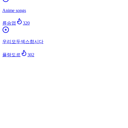
Anime songs
류승엽
320
우리모두섹스합시다
플랑도르
302