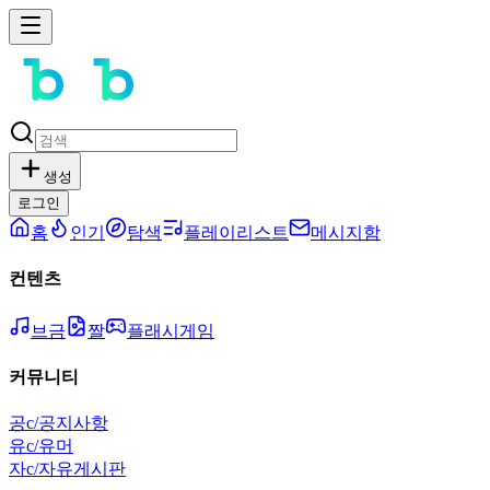
생성
로그인
홈
인기
탐색
플레이리스트
메시지함
컨텐츠
브금
짤
플래시게임
커뮤니티
공
c/공지사항
유
c/유머
자
c/자유게시판