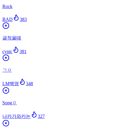
Rock
BAD
383
글적을때
cynic
381
ㄱㅇ
LM백영
348
Songㅇ
나카가와카논
327