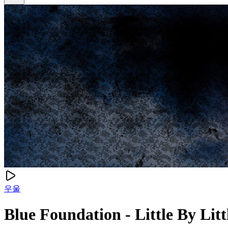
우울
Blue Foundation - Little By Litt