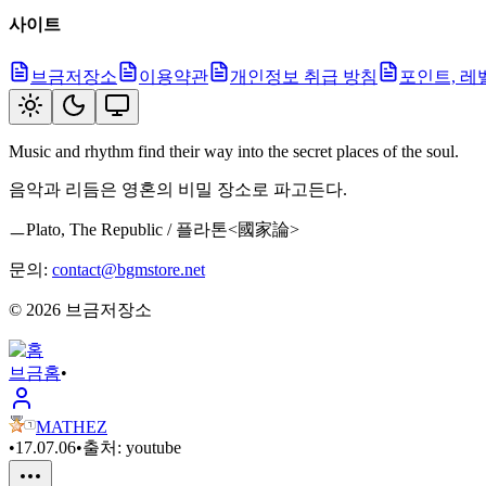
사이트
브금저장소
이용약관
개인정보 취급 방침
포인트, 레
Music and rhythm find their way into the secret places of the soul.
음악과 리듬은 영혼의 비밀 장소로 파고든다.
ㅡPlato, The Republic / 플라톤<國家論>
문의:
contact@bgmstore.net
©
2026
브금저장소
브금
홈
•
MATHEZ
•
17.07.06
•
출처:
youtube