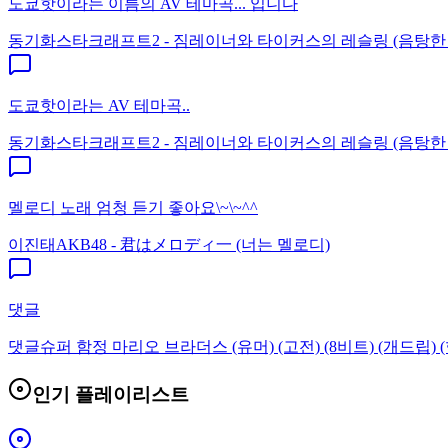
도쿄핫이라는 이름의 AV 테마곡... 입니다
동기화
스타크래프트2 - 짐레이너와 타이커스의 레슬링 (음탕한
도쿄핫이라는 AV 테마곡..
동기화
스타크래프트2 - 짐레이너와 타이커스의 레슬링 (음탕한
멜로디 노래 엄청 듣기 좋아요\~\~^^
이진태
AKB48 - 君はメロディ一 (너는 멜로디)
댓글
댓글
슈퍼 함정 마리오 브라더스 (유머) (고전) (8비트) (개드립) (
인기 플레이리스트