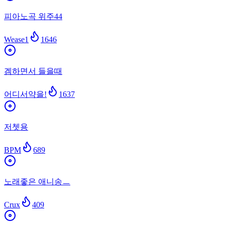
피아노곡 위주44
Wease1
1646
겜하면서 들을때
어디서약을!
1637
저쳇용
BPM
689
노래좋은 애니송ㅡ
Crux
409