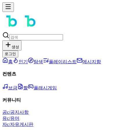
생성
로그인
홈
인기
탐색
플레이리스트
메시지함
컨텐츠
브금
짤
플래시게임
커뮤니티
공
c/공지사항
유
c/유머
자
c/자유게시판