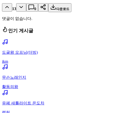
13
0
다운로드
댓글이 없습니다.
인기 게시글
도굴왕 오프닝(더빙)
ikm
무슨노래인지
활동의왕
유폐 새틀라이트 온도차
렡릴