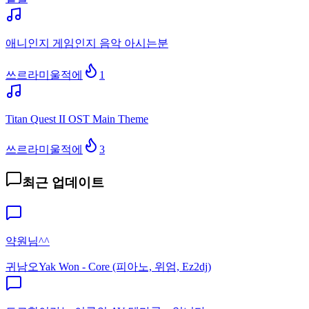
애니인지 게임인지 음악 아시는분
쓰르라미울적에
1
Titan Quest II OST Main Theme
쓰르라미울적에
3
최근 업데이트
약원님^^
귀남오
Yak Won - Core (피아노, 위엄, Ez2dj)