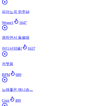
피아노곡 위주44
Wease1
1647
겜하면서 들을때
어디서약을!
1637
저쳇용
BPM
689
노래좋은 애니송ㅡ
Crux
409