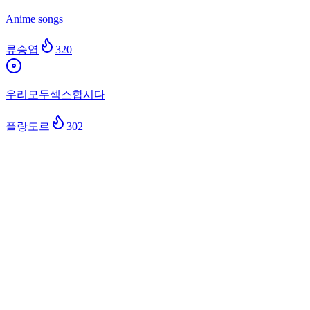
Anime songs
류승엽
320
우리모두섹스합시다
플랑도르
302