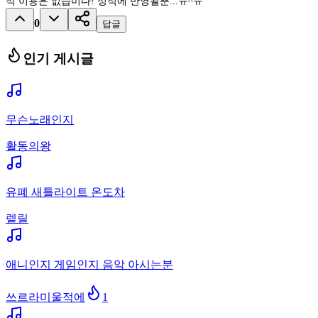
적 이용은 없습미다! 성적에 반영될뿐...ㅠ^ㅠ
0
답글
인기 게시글
무슨노래인지
활동의왕
유폐 새틀라이트 온도차
렡릴
애니인지 게임인지 음악 아시는분
쓰르라미울적에
1