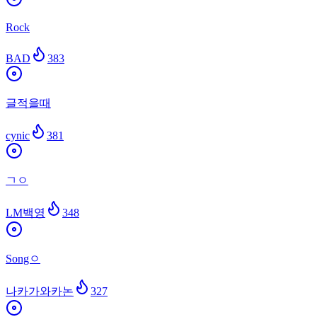
Rock
BAD
383
글적을때
cynic
381
ㄱㅇ
LM백영
348
Songㅇ
나카가와카논
327