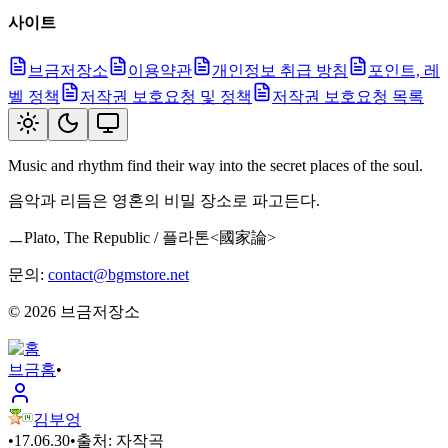
사이트
브금저장소
이용약관
개인정보 취급 방침
포인트, 레
벨 정책
저작권 보호요청 및 정책
저작권 보호요청 목록
Music and rhythm find their way into the secret places of the soul.
음악과 리듬은 영혼의 비밀 장소로 파고든다.
ㅡPlato, The Republic / 플라톤<國家論>
문의:
contact@bgmstore.net
©
2026
브금저장소
브금
홈
•
김부엉
•
17.06.30
•
출처:
자작곡