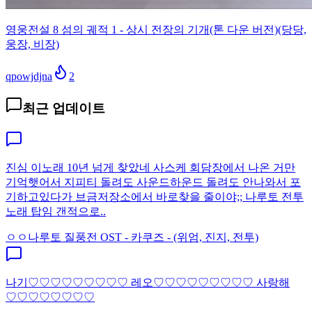
영웅전설 8 섬의 궤적 1 - 상시 전장의 기개(톤 다운 버전)(당당,
웅장, 비장)
qpowjdjna
2
최근 업데이트
진심 이노래 10년 넘게 찾았네 사스케 회담장에서 나온 거만
기억햇어서 지피티 돌려도 사운드하운드 돌려도 안나와서 포
기하고있다가 브금저장소에서 바로찾을 줄이야;; 나루토 전투
노래 탑임 갠적으로..
ㅇㅇ
나루토 질풍전 OST - 카쿠즈 - (위엄, 진지, 전투)
나기♡♡♡♡♡♡♡♡♡ 레오♡♡♡♡♡♡♡♡♡ 사랑해
♡♡♡♡♡♡♡♡