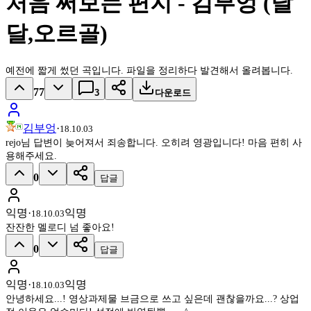
처음 써보는 편지 - 김부엉 (달
달,오르골)
예전에 짧게 썼던 곡입니다. 파일을 정리하다 발견해서 올려봅니다.
77
3
다운로드
김부엉
·
18.10.03
rejo님 답변이 늦어져서 죄송합니다. 오히려 영광입니다! 마음 편히 사
용해주세요.
0
답글
익명
·
익명
18.10.03
잔잔한 멜로디 넘 좋아요!
0
답글
익명
·
익명
18.10.03
안녕하세요...! 영상과제물 브금으로 쓰고 싶은데 괜찮을까요...? 상업