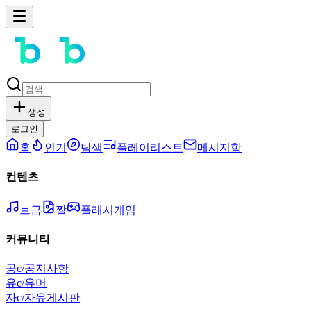
생성
로그인
홈
인기
탐색
플레이리스트
메시지함
컨텐츠
브금
짤
플래시게임
커뮤니티
공
c/공지사항
유
c/유머
자
c/자유게시판