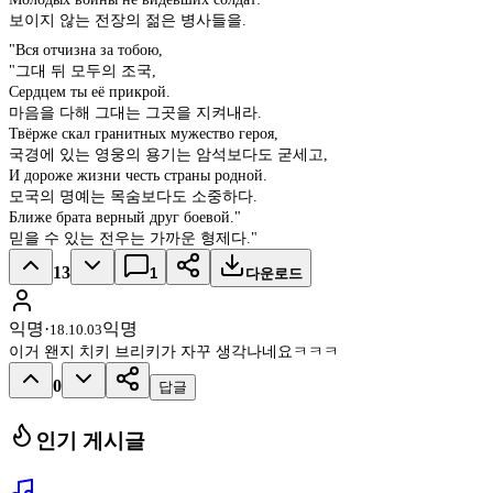
보이지 않는 전장의 젊은 병사들을.
"Вся отчизна за тобою,
"그대 뒤 모두의 조국,
Сердцем ты её прикрой.
마음을 다해 그대는 그곳을 지켜내라.
Твёрже скал гранитных мужество героя,
국경에 있는 영웅의 용기는 암석보다도 굳세고,
И дороже жизни честь страны родной.
모국의 명예는 목숨보다도 소중하다.
Ближе брата верный друг боевой."
믿을 수 있는 전우는 가까운 형제다."
13
1
다운로드
익명
·
익명
18.10.03
이거 왠지 치키 브리키가 자꾸 생각나네요ㅋㅋㅋ
0
답글
인기 게시글