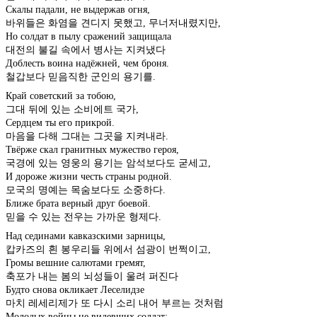
Скалы падали, не выдержав огня,
바위들은 화염을 견디지 못했고, 무너저내렸지만,
Но солдат в пылу сражений защищала
대전의 불길 속에서 병사는 지켜냈다
Доблесть воина надёжней, чем броня.
철갑보다 믿음직한 군인의 용기를.
Край советский за тобою,
그대 뒤에 있는 소비에트 국가,
Сердцем ты его прикрой.
마음을 다해 그대는 그곳을 지켜내라.
Твёрже скал гранитных мужество героя,
국경에 있는 영웅의 용기는 암석보다도 굳세고,
И дороже жизни честь страны родной.
모국의 명예는 목숨보다도 소중하다.
Ближе брата верный друг боевой.
믿을 수 있는 전우는 가까운 형제다.
Над сединами кавказскими зарницы,
캅카즈의 흰 봉우리들 위에서 섬광이 번쩍이고,
Громы вешние салютами гремят,
축포가 내는 봄의 뇌성들이 울려 퍼진다
Будто снова окликает Леселидзе
마치 레세리제가 또 다시 소리 내어 부르는 것처럼
Молодых войны не видевших солдат: