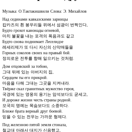
Музыка: О.Тактакишвили Слова: Э. Михайлов
Над сединами кавказскими зарницы
캅카즈의 흰 봉우리들 위에서 섬광이 번쩍인다,
Будто грохот канонады огневой,
마치 불꽃을 내는 포격의 폭음과도 같고
Будто снова поднимает Леселидзе
레세리제가 또 다시 자신의 산악매들을
Горных соколов своих на правый бой.
정의로운 전투를 향해 일으키는 것처럼.
Дом отцовский за тобою,
그대 뒤에 있는 아버지의 집,
Сердцем ты его прикрой.
마음을 다해 그대는 그곳을 지켜내라.
Твёрже скал гранитных мужество героя,
국경에 있는 영웅의 용기는 암석보다도 굳세고,
И дороже жизни честь страны родной.
모국의 명예는 목숨보다도 소중하다.
Ближе брата верный друг боевой.
믿을 수 있는 전우는 가까운 형제다.
Под железною пятой земля стонала,
철교대 아래서 대지가 신음했고,