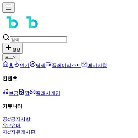
생성
로그인
홈
인기
탐색
플레이리스트
메시지함
컨텐츠
브금
짤
플래시게임
커뮤니티
공
c/공지사항
유
c/유머
자
c/자유게시판