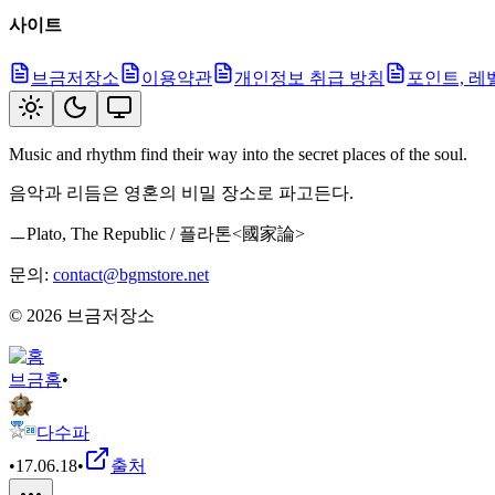
사이트
브금저장소
이용약관
개인정보 취급 방침
포인트, 레
Music and rhythm find their way into the secret places of the soul.
음악과 리듬은 영혼의 비밀 장소로 파고든다.
ㅡPlato, The Republic / 플라톤<國家論>
문의:
contact@bgmstore.net
©
2026
브금저장소
브금
홈
•
다수파
•
17.06.18
•
출처