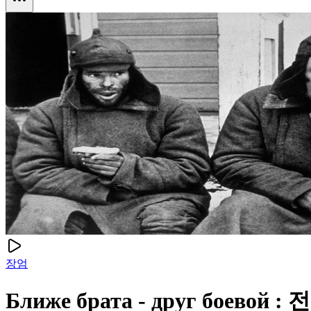
장엄
Ближе брата - друг боев