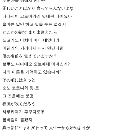
누군가를 위해서 산다면
正しいことばかり 言ってらんないよな
타다시이 코토바카리 잇테란 나이요나
​올바른 말만 하고 있을 수는 없겠지
どこかの街で また出逢えたら
도코카노 마치데 마타 데앗타라
어딘가의 거리에서 다시 만난다면
​僕の名前を 覚えていますか？
보쿠노 나마에오 오보에테 이마스카?
나의 이름을 기억하고 있습니까?
その頃にはきっと
소노 코로니와 킷-토
그 즈음에는 분명
春風が吹くだろう
하루카제가 후쿠다로우
​봄바람이 불겠지
真っ新に生まれ変わって 人生一から始めようが