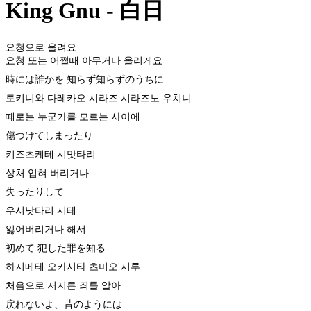
King Gnu - 白日
요청으로 올려요
요청 또는 어쩔때 아무거나 올리게요
時には誰かを 知らず知らずのうちに
토키니와 다레카오 시라즈 시라즈노 우치니
때로는 누군가를 모르는 사이에
傷つけてしまったり
키즈츠케테 시맛타리
상처 입혀 버리거나
失ったりして
우시낫타리 시테
잃어버리거나 해서
初めて 犯した罪を知る
하지메테 오카시타 츠미오 시루
처음으로 저지른 죄를 알아
戻れないよ、昔のようには