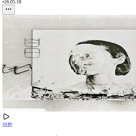
•
26.05.18
아련