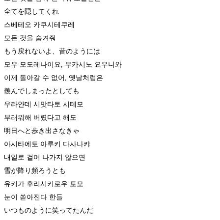
全てを隠してくれ
스베테오 카쿠시테쿠레
모든 것을 숨겨줘
もう戻れないよ、昔のようには
모우 모도레나이요, 무카시노 요우니와
이제 돌아갈 수 없어, 옛날처럼은
羨んでしまったとしても
우라얀데 시맛타토 시테모
부러워해 버렸다고 해도
明日へと歩き出さなきゃ
아시타에토 아루키 다사나캬
내일로 걸어 나가지 않으면
​雪が降り頻ろうとも
유키가 후리시키로우 토모
눈이 쏟아진다 한들
いつものように笑ってたんだ