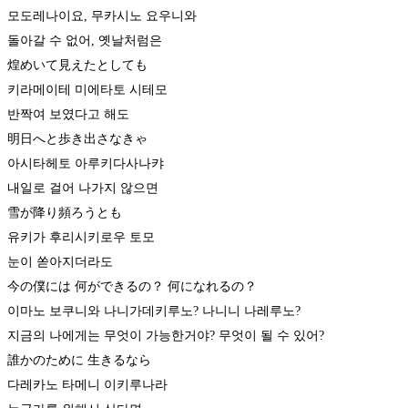
모도레나이요, 무카시노 요우니와
돌아갈 수 없어, 옛날처럼은
​煌めいて見えたとしても
키라메이테 미에타토 시테모
반짝여 보였다고 해도
明日へと歩き出さなきゃ
아시타헤토 아루키다사나캬
내일로 걸어 나가지 않으면
雪が降り頻ろうとも
유키가 후리시키로우 토모
눈이 쏟아지더라도
今の僕には 何ができるの？ 何になれるの？
이마노 보쿠니와 나니가데키루노? 나니니 나레루노?
지금의 나에게는 무엇이 가능한거야? 무엇이 될 수 있어?​
誰かのために 生きるなら
다레카노 타메니 이키루나라