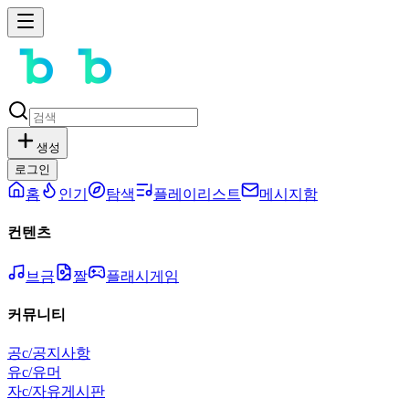
생성
로그인
홈
인기
탐색
플레이리스트
메시지함
컨텐츠
브금
짤
플래시게임
커뮤니티
공
c/공지사항
유
c/유머
자
c/자유게시판