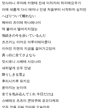
맛사라니 우마레 카왓테 진세 이치카라 하지메요우가
아예 새롭게 다시 태어나 인생 처음부터 시작하자 싶지만
へばりついて離れない
헤바리 츠이테 하나레나이
딱 붙어서 떨어지지않는
地続きの今を歩いているんだ
츠즈키노 이마오 아루이테이룬다
이어진 지면의 지금을 걸어가고있어
真っ白に全てさよなら
맛시로니 스베테 사요나라
새하얗게 모두 안녕
​降りしきる雪よ
후리시키루 유키요
쏟아지는 눈이여
全てを包み込んでくれ 今日だけは
스베테오 츠츠미 콘데쿠레 쿄오다케와
모든 것을 감싸 안아줘 오늘만은