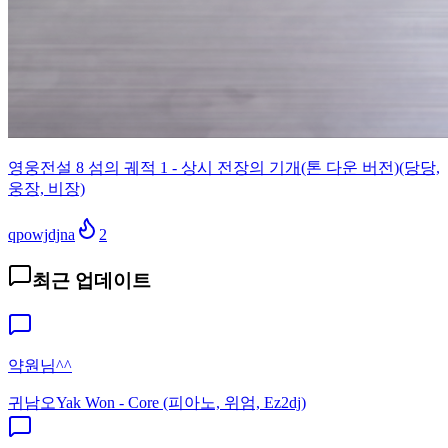
영웅전설 8 섬의 궤적 1 - 상시 전장의 기개(톤 다운 버전)(당당,
웅장, 비장)
qpowjdjna
2
최근 업데이트
약원님^^
귀남오
Yak Won - Core (피아노, 위엄, Ez2dj)