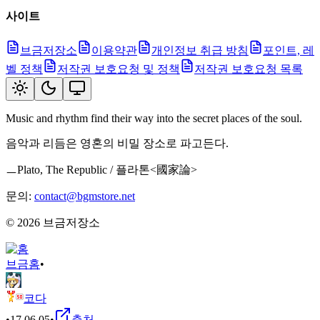
사이트
브금저장소
이용약관
개인정보 취급 방침
포인트, 레
벨 정책
저작권 보호요청 및 정책
저작권 보호요청 목록
Music and rhythm find their way into the secret places of the soul.
음악과 리듬은 영혼의 비밀 장소로 파고든다.
ㅡPlato, The Republic / 플라톤<國家論>
문의:
contact@bgmstore.net
©
2026
브금저장소
브금
홈
•
코다
•
17.06.05
•
출처