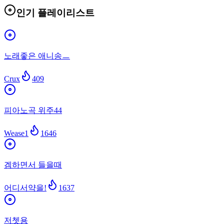
인기 플레이리스트
노래좋은 애니송ㅡ
Crux
409
피아노곡 위주44
Wease1
1646
겜하면서 들을때
어디서약을!
1637
저쳇용