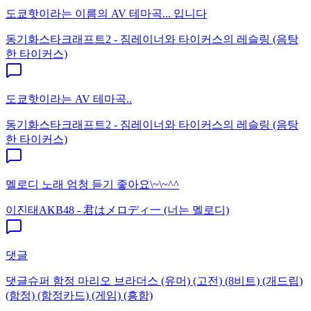
도쿄핫이라는 이름의 AV 테마곡... 입니다
동기화
스타크래프트2 - 짐레이너와 타이커스의 레슬링 (음탕
한 타이커스)
도쿄핫이라는 AV 테마곡..
동기화
스타크래프트2 - 짐레이너와 타이커스의 레슬링 (음탕
한 타이커스)
멜로디 노래 엄청 듣기 좋아요\~\~^^
이진태
AKB48 - 君はメロディ一 (너는 멜로디)
댓글
댓글
슈퍼 함정 마리오 브라더스 (유머) (고전) (8비트) (개드립)
(함정) (함정카드) (게임) (흥함)