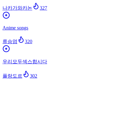
나카가와카논
327
Anime songs
류승엽
320
우리모두섹스합시다
플랑도르
302