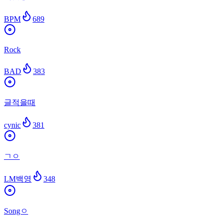
BPM
689
Rock
BAD
383
글적을때
cynic
381
ㄱㅇ
LM백영
348
Songㅇ