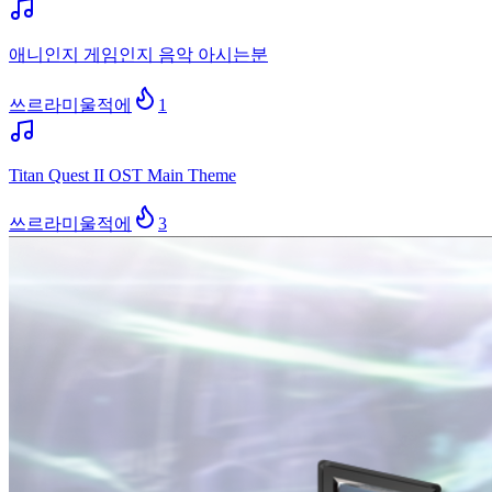
애니인지 게임인지 음악 아시는분
쓰르라미울적에
1
Titan Quest II OST Main Theme
쓰르라미울적에
3