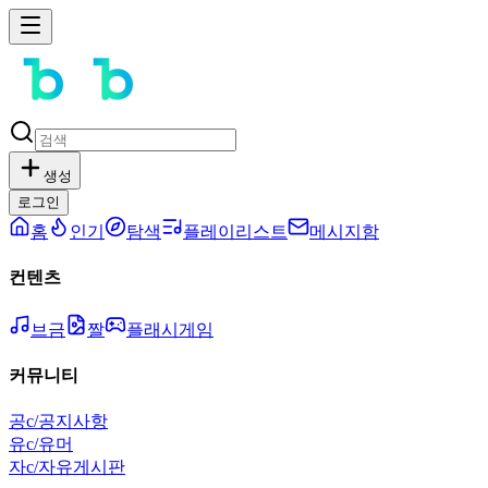
생성
로그인
홈
인기
탐색
플레이리스트
메시지함
컨텐츠
브금
짤
플래시게임
커뮤니티
공
c/공지사항
유
c/유머
자
c/자유게시판