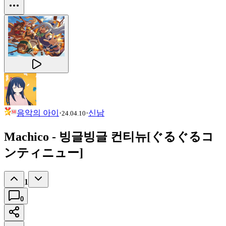
음악의 아이
·
·
신남
24.04.10
Machico - 빙글빙글 컨티뉴[ぐるぐるコ
ンティニュー]
1
0