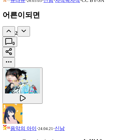
규다규
·
·
신남
·
자작곡
자작
·
CC
BY-SA
26.05.03
어른이되면
2
0
음악의 아이
·
·
신남
24.04.21