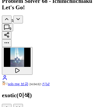
Problem Solver 68 - Ichinichiichiaku
Let's Go!
5
0
sols rng 브금
·
·
신남
24.04.02
exotic(이색)