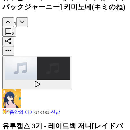
バックジャーニー] 키미노네(キミのね)
1
0
음악의 아이
·
·
신남
24.04.05
유루캠△ 3기 - 레이드백 저니[レイドバ