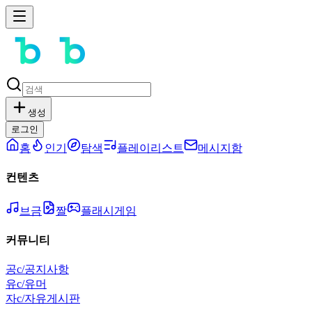
생성
로그인
홈
인기
탐색
플레이리스트
메시지함
컨텐츠
브금
짤
플래시게임
커뮤니티
공
c/공지사항
유
c/유머
자
c/자유게시판