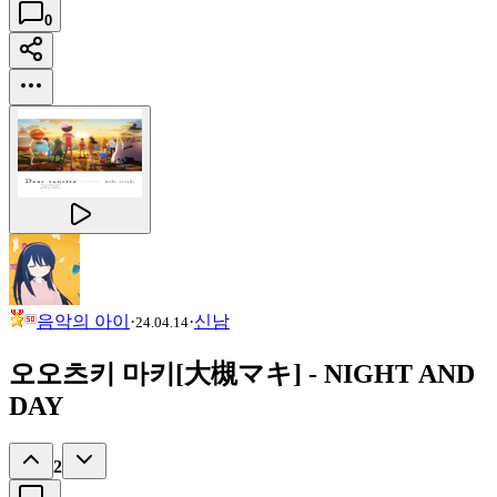
0
음악의 아이
·
·
신남
24.04.14
오오츠키 마키[大槻マキ] - NIGHT AND
DAY
2