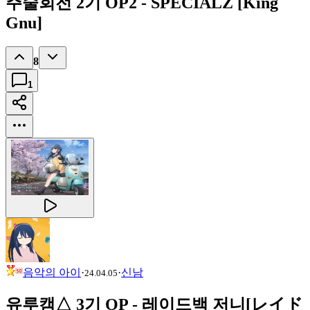
주술회전 2기 OP2 - SPECIALZ [King
Gnu]
8
1
음악의 아이
·
·
신남
24.04.05
유루캠△ 3기 OP - 레이드백 저니[レイド