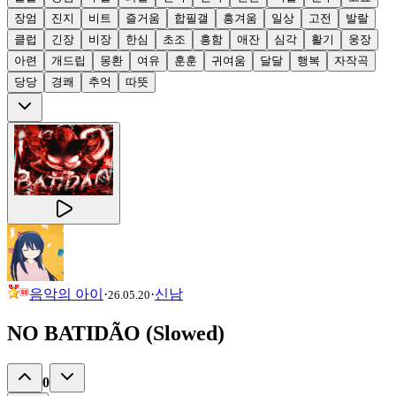
장엄
진지
비트
즐거움
합필갤
흥겨움
일상
고전
발랄
클럽
긴장
비장
한심
초조
흥함
애잔
심각
활기
웅장
아련
개드립
몽환
여유
훈훈
귀여움
달달
행복
자작곡
당당
경쾌
추억
따뜻
음악의 아이
·
·
신남
26.05.20
NO BATIDÃO (Slowed)
0