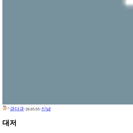
규다규
·
·
신남
26.05.05
대저