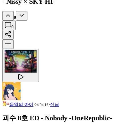
- Nissy × SKY-HI-
0
0
음악의 아이
·
·
신남
24.04.16
괴수 8호 ED - Nobody -OneRepublic-