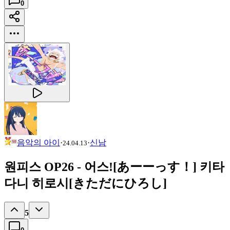
0
음악의 아이
·
·
신남
24.04.13
원피스 OP26 - 어스![あーーっす！] 키타
다니 히로시[きただにひろし]
5