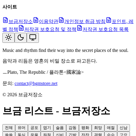
사이트
브금저장소
이용약관
개인정보 취급 방침
포인트, 레
벨 정책
저작권 보호요청 및 정책
저작권 보호요청 목록
Music and rhythm find their way into the secret places of the soul.
음악과 리듬은 영혼의 비밀 장소로 파고든다.
ㅡPlato, The Republic / 플라톤<國家論>
문의:
contact@bgmstore.net
©
2026
브금저장소
브금 리스트 - 브금저장소
전체
유머
공포
엽기
슬픔
감동
평화
희망
애절
신남
쓸쓸
동심
우울
좌절
신비
긴박
잔잔
격렬
순수
고요