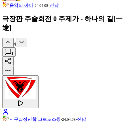
음악의 아이
·
·
신남
24.04.08
극장판 주술회전 0 주제가 - 하나의 길[一
途]
4
1
지구집정연합-크로노스윙
·
·
신남
24.04.08