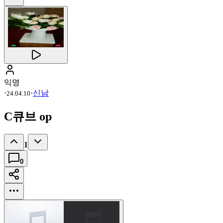
익명
·
·
신남
24.04.10
C큐브 op
1
0