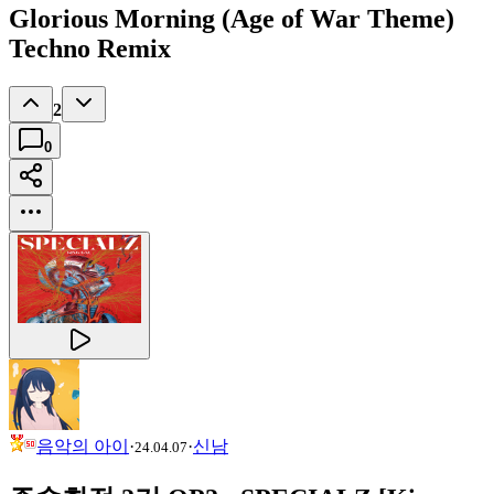
Glorious Morning (Age of War Theme)
Techno Remix
2
0
음악의 아이
·
·
신남
24.04.07