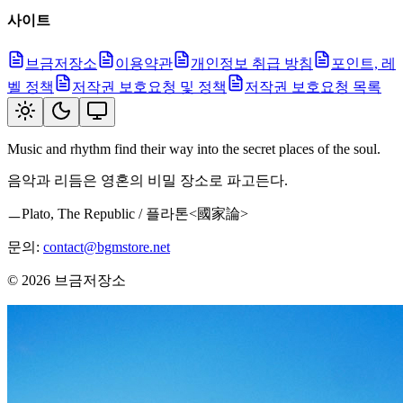
사이트
브금저장소
이용약관
개인정보 취급 방침
포인트, 레
벨 정책
저작권 보호요청 및 정책
저작권 보호요청 목록
Music and rhythm find their way into the secret places of the soul.
음악과 리듬은 영혼의 비밀 장소로 파고든다.
ㅡPlato, The Republic / 플라톤<國家論>
문의:
contact@bgmstore.net
©
2026
브금저장소