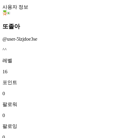
사용자 정보
또졸아
@
user-5lzjdoe3se
^^
레벨
16
포인트
0
팔로워
0
팔로잉
0