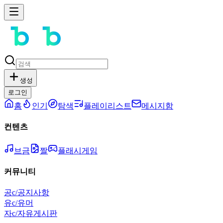
생성
로그인
홈
인기
탐색
플레이리스트
메시지함
컨텐츠
브금
짤
플래시게임
커뮤니티
공
c/공지사항
유
c/유머
자
c/자유게시판