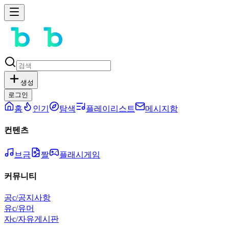
생성
로그인
홈
인기
탐색
플레이리스트
메시지함
컨텐츠
브금
짤
플래시게임
커뮤니티
공
c/공지사항
유
c/유머
자
c/자유게시판