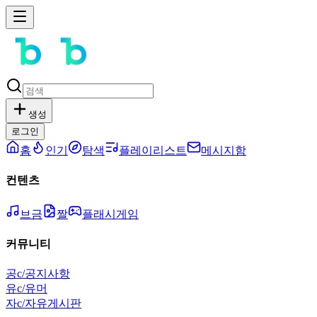
생성
로그인
홈
인기
탐색
플레이리스트
메시지함
컨텐츠
브금
짤
플래시게임
커뮤니티
공
c/공지사항
유
c/유머
자
c/자유게시판