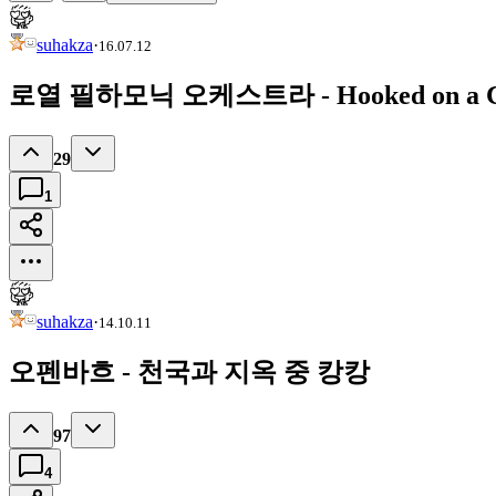
suhakza
·
16.07.12
로열 필하모닉 오케스트라 - Hooked on a C
29
1
suhakza
·
14.10.11
오펜바흐 - 천국과 지옥 중 캉캉
97
4