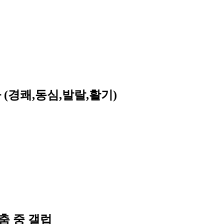
 (경쾌,동심,발랄,활기)
 춤 중 갤럽